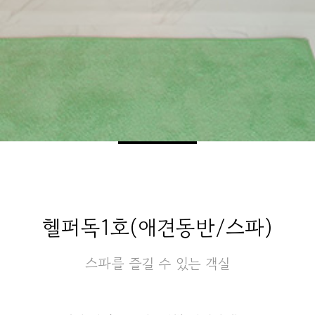
헬퍼독1호(애견동반/스파)
스파를 즐길 수 있는 객실