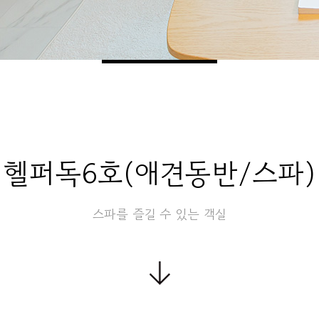
헬퍼독6호(애견동반/스파)
스파를 즐길 수 있는 객실