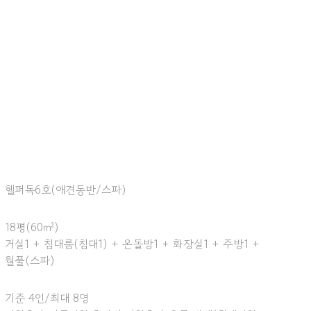
헬퍼독6호(애견동반/스파)
18평(60㎡)
거실1 + 침대룸(침대1) + 온돌방1 + 화장실1 + 주방1 +
월풀(스파)
기준 4인/최대 8명