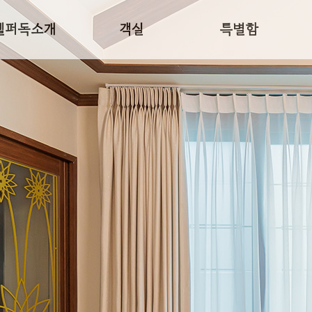
헬퍼독소개
객실
특별함